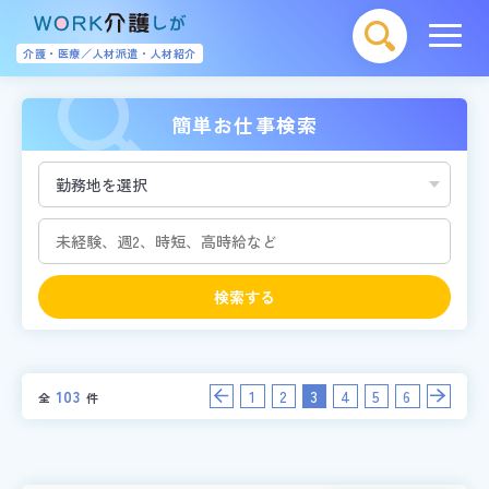
介護・医療／人材派遣・人材紹介
簡単お仕事検索
検索する
103
1
2
3
4
5
6