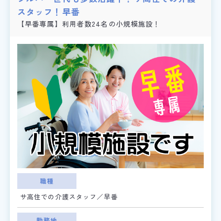
スタッフ！早番
【早番専属】利用者数24名の小規模施設！
職種
サ高住での介護スタッフ／早番
勤務地