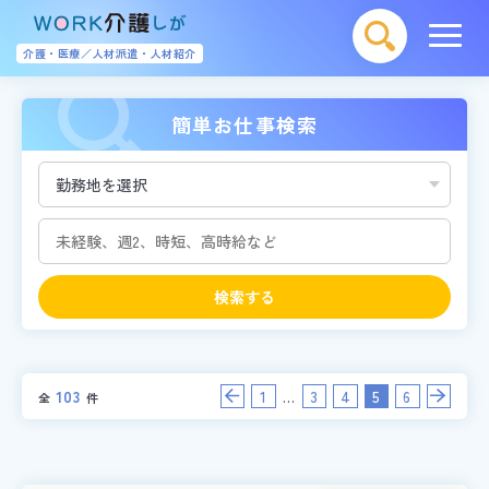
介護・医療／人材派遣・人材紹介
簡単お仕事検索
検索する
...
103
1
3
4
5
6