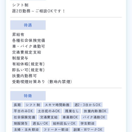
シフト制
週2日勤務～ご相談OKです！
待遇
昇給有
各種社会保険完備
車・バイク通勤可
交通費規定支給
制服貸与
有給休暇(規定有)
即払い可(規定有)
扶養内勤務可
受動喫煙対策あり（敷地内禁煙）
特徴
長期
シフト制
スキマ時間勤務
週2・3日からOK
平日のみOK
土日祝のみOK
残業なし
扶養内勤務OK
社会保険完備
交通費支給
車通勤OK
バイク通勤OK
制服貸与
週払いOK
給料前払いOK
学生歓迎
主婦・主夫歓迎
フリーター歓迎
副業・WワークOK