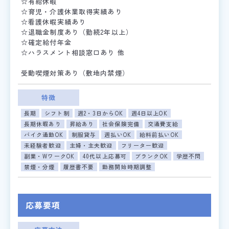
☆有給休暇
☆育児・介護休業取得実績あり
☆看護休暇実績あり
☆退職金制度あり（勤続2年以上）
☆確定給付年金
☆ハラスメント相談窓口あり 他
受動喫煙対策あり（敷地内禁煙）
特徴
長期
シフト制
週2・3日からOK
週4日以上OK
長期休暇あり
昇給あり
社会保険完備
交通費支給
バイク通勤OK
制服貸与
週払いOK
給料前払いOK
未経験者歓迎
主婦・主夫歓迎
フリーター歓迎
副業・WワークOK
40代以上応募可
ブランクOK
学歴不問
禁煙・分煙
履歴書不要
勤務開始時期調整
応募要項