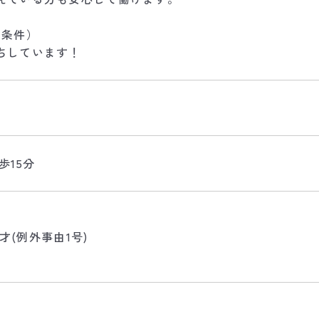
同条件）
ちしています！
歩15分
5才(例外事由1号)