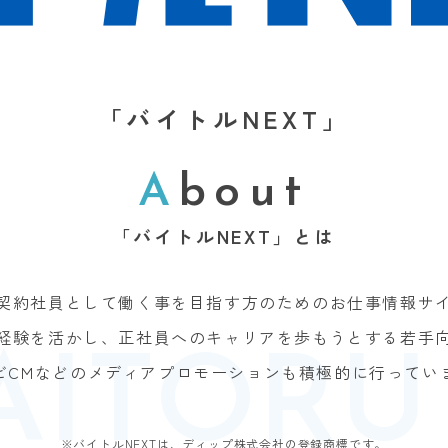
「バイトルNEXT」
A
bout
「バイトルNEXT」とは
契約社員として
働く事を目指す方のための
お仕事情報サ
経験を活かし、
正社員へのキャリアを歩もうとする
若手
ビCMなどの
メディアプロモーションも
積極的に行ってい
※バイトルNEXTは、ディップ株式会社の登録商標です。